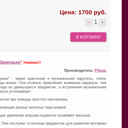
Цена:
1700
руб.
1
−
+
В КОРЗИНУ
 Зверушки"
Новинка!!!
Производитель:
Pituso
ушки" - яркая красочная и музыкальная карусель, очень
ы жизни. Она отлично привлекает внимание карапуза, тем
ляда на движущихся предметах, а встроенная музыкальная
асно успокаивает.
ватки при помощи простого механизма.
ажающие разных веселых персонажей.
ее движения игрушек-подвесок позабавят малыша.
и. Они послужат отличным предметом для развития моторики