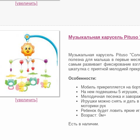
[увеличить]
Музыкальная карусель Pitus
Музыкальная карусель Pituso "Сол
полезна для малыша в первые месяц
самым развивает фиксирование взг
шкатулка с приятной мелодией прекр
Особенности:
Мобиль прикрепляется на борт
На нем подвешены 5 игрушек,
Мелодичная песенка и завора
[увеличить]
Игрушки можно снять и дать в
моторики рук
Ребенок будет ловить яркие и
Возраст: 0м+
Есть в наличии.