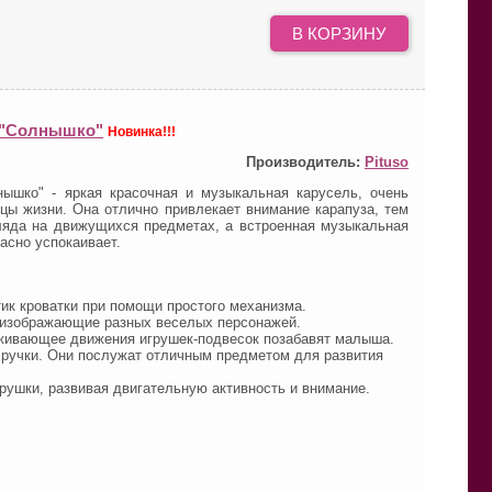
В КОРЗИНУ
o "Солнышко"
Новинка!!!
Производитель:
Pituso
нышко" - яркая красочная и музыкальная карусель, очень
ы жизни. Она отлично привлекает внимание карапуза, тем
ляда на движущихся предметах, а встроенная музыкальная
асно успокаивает.
ик кроватки при помощи простого механизма.
 изображающие разных веселых персонажей.
живающее движения игрушек-подвесок позабавят малыша.
 ручки. Они послужат отличным предметом для развития
грушки, развивая двигательную активность и внимание.