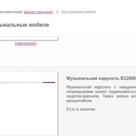
Каталог
Запчасти и ремонт
ая навигация:
Каталог продукции
Музыкальные мобиле
ыкальные мобиле
[увеличить]
Музыкальная карусель B11600
Музыкальная карусель с заводны
погремушками может подвешиваться 
зацепом-крючком. Также можно и
крошштейном.
Есть в наличии.