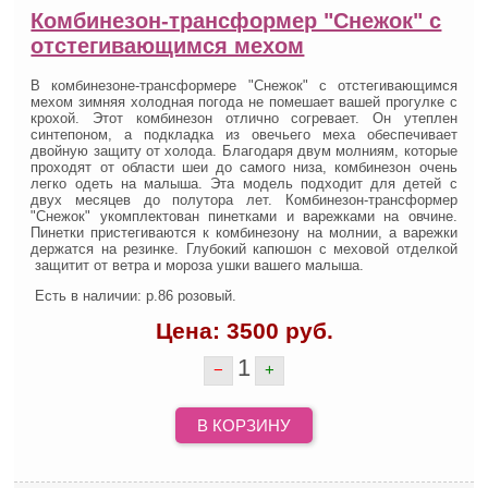
Комбинезон-трансформер "Снежок" с
отстегивающимся мехом
В комбинезоне-трансформере "Снежок" с отстегивающимся
мехом зимняя холодная погода не помешает вашей прогулке с
крохой. Этот комбинезон отлично согревает. Он утеплен
синтепоном, а подкладка из овечьего меха обеспечивает
двойную защиту от холода.
Благодаря двум молниям, которые
проходят от области шеи до самого низа, комбинезон очень
легко одеть на малыша. Эта модель подходит для детей с
двух месяцев до полутора лет. Комбинезон-трансформер
"Снежок" укомплектован пинетками и варежками на овчине.
Пинетки пристегиваются к комбинезону на молнии, а варежки
держатся на резинке.
Глубокий капюшон с меховой отделкой
защитит от ветра и мороза ушки вашего малыша.
Есть в наличии: р.86 розовый.
Цена:
3500
руб.
1
−
+
В КОРЗИНУ